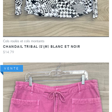
Cols roulés et cols montants
CHANDAIL TRIBAL (S\M) BLANC ET NOIR
$14.79
VENTE