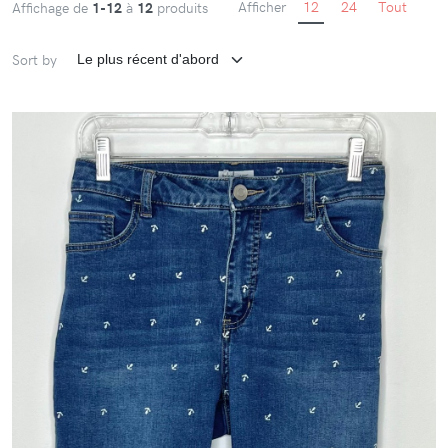
Afficher
12
24
Tout
Affichage de
1-12
à
12
produits
Sort by