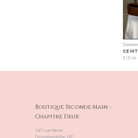
Ceinture
CEINT
$15.66
Boutique Seconde Main -
Chapitre Deux
147 rue Hériot
Drummondville, QC