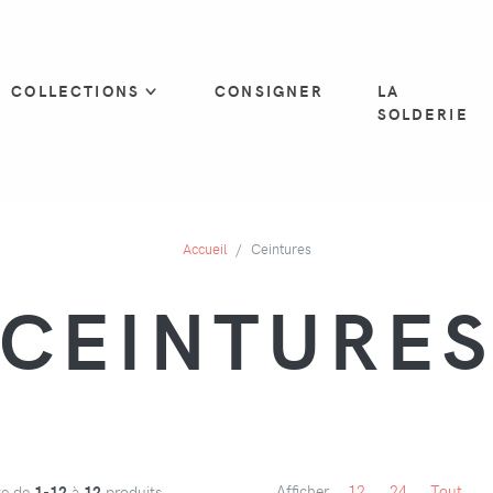
COLLECTIONS
CONSIGNER
LA
SOLDERIE
Accueil
Ceintures
CEINTURE
Afficher
12
24
Tout
ge de
1-12
à
12
produits