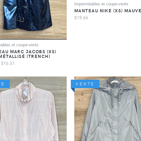
Imperméables et coupe-vents
MANTEAU NIKE (XS) MAUV
$15.66
ables et coupe-vents
AU MARC JACOBS (XS)
MÉTALLISÉ (TRENCH)
$16.31
TE
VENTE