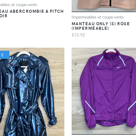
ables et coupe-vents
AU ABERCROMBIE & FITCH
NOIR
Imperméables et coupe-vents
MANTEAU ONLY (S) ROSE
(IMPERMÉABLE)
$13.92
TE