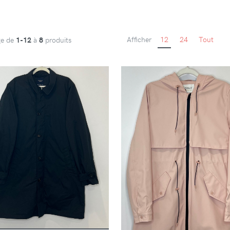
Afficher
12
24
Tout
ge de
1-12
à
8
produits