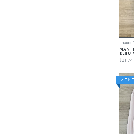
Impermé
MANTE
BLEU 
$21.74
VEN