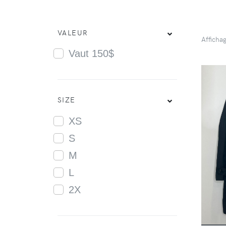
VALEUR
Afficha
Vaut 150$
SIZE
XS
S
M
L
2X