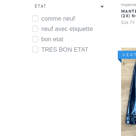
ETAT
Impermé
MANTE
(2X) 
comme neuf
$34.79
neuf avec etiquette
bon etat
TRES BON ETAT
VEN