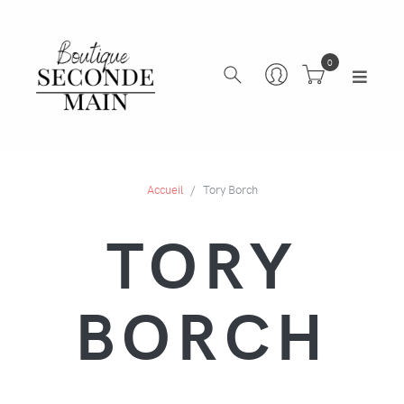
0
Accueil
Tory Borch
TORY
BORCH