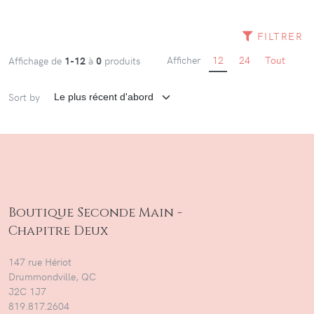
FILTRER
Afficher
12
24
Tout
Affichage de
1-12
à
0
produits
Sort by
Boutique Seconde Main -
Chapitre Deux
147 rue Hériot
Drummondville, QC
J2C 1J7
819.817.2604