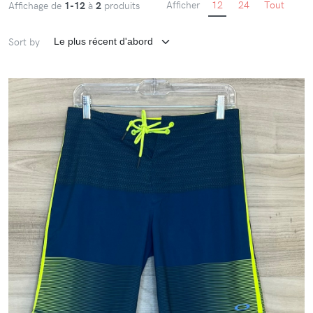
Afficher
12
24
Tout
Affichage de
1-12
à
2
produits
Sort by