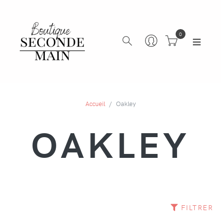
0
Accueil
Oakley
OAKLEY
FILTRER