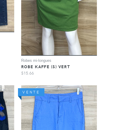
Robes mi-longues
ROBE KAFFE (S) VERT
$15.66
VENTE