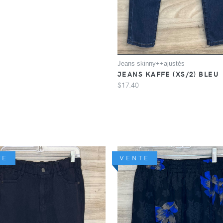
Jeans skinny++ajustés
JEANS KAFFE (XS/2) BLEU
$17.40
TE
VENTE