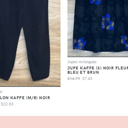
Jupes mi-longues
JUPE KAFFE (S) NOIR FLEU
BLEU ET BRUN
$14.79
$7.40
ns
LON KAFFE (M/8) NOIR
$22.83