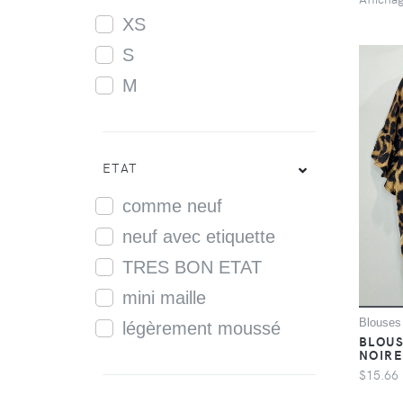
XS
S
M
ETAT
comme neuf
neuf avec etiquette
TRES BON ETAT
mini maille
Blouses
légèrement moussé
BLOUS
NOIRE
$15.66