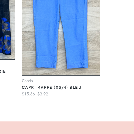
RIE
Capris
CAPRI KAFFE (XS/4) BLEU
$15.66
$3.92