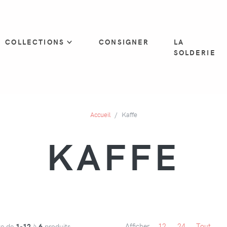
COLLECTIONS
CONSIGNER
LA
SOLDERIE
Accueil
Kaffe
KAFFE
Afficher
12
24
Tout
ge de
1-12
à
6
produits