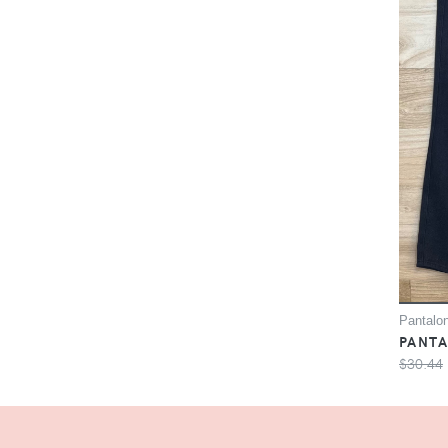
Pantalo
PANTA
$30.44