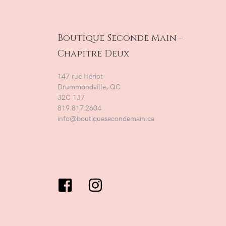
Boutique Seconde Main -
Chapitre Deux
147 rue Hériot
Drummondville, QC
J2C 1J7
819.817.2604
info@boutiquesecondemain.ca