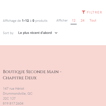
FILTRER
Afficher
12
24
Tout
Affichage de
1-12
à
0
produits
Sort by
Boutique Seconde Main -
Chapitre Deux
147 rue Hériot
Drummondville, QC
J2C 1J7
819.817.2604