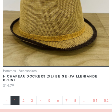
Hommes - Accessoires
H CHAPEAU DOCKERS (XL) BEIGE (PAILLE)BANDE
BRUNE
$14.79
‹
1
2
3
4
5
6
7
8
...
51
52