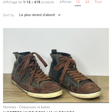
Afficher
12
24
Tout
Affichage de
1-12
à
615
produits
Sort by
Hommes - Chaussures et bottes