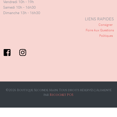
Vendredi 10h - 19h
Samedi 10h - 16h30
Dimanche 13h - 16h30
LIENS RAPIDES
Consigner
Foire Aux Questions
Politiques
©2026 Boutique Seconde Main. Tous droits réservés |
Alimenté
par
Ricochet POS