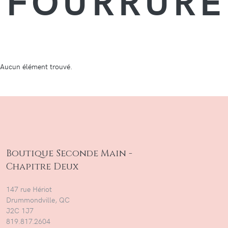
FOURRURE
Aucun élément trouvé.
Boutique Seconde Main -
Chapitre Deux
147 rue Hériot
Drummondville, QC
J2C 1J7
819.817.2604