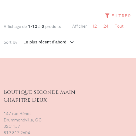
FILTRER
Afficher
12
24
Tout
Affichage de
1-12
à
0
produits
Sort by
Boutique Seconde Main -
Chapitre Deux
147 rue Hériot
Drummondville, QC
J2C 1J7
819.817.2604