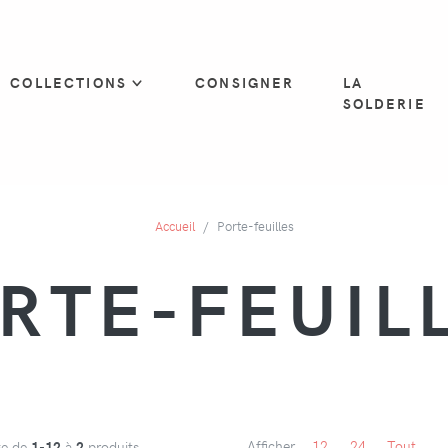
COLLECTIONS
CONSIGNER
LA
SOLDERIE
Accueil
Porte-feuilles
RTE-FEUIL
Afficher
12
24
Tout
ge de
1-12
à
2
produits