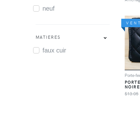
neuf
VEN
MATIERES
faux cuir
Porte-feu
PORTE
NOIR
$13.05