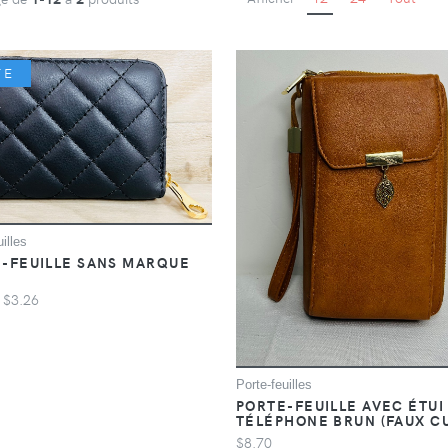
TE
illes
-FEUILLE SANS MARQUE
E
$3.26
Porte-feuilles
PORTE-FEUILLE AVEC ÉTUI
TÉLÉPHONE BRUN (FAUX CU
$8.70