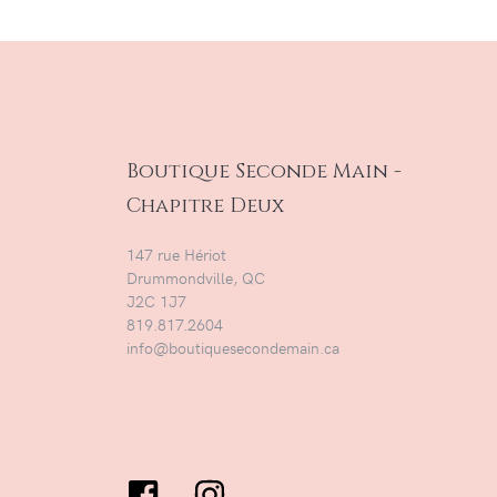
Boutique Seconde Main -
Chapitre Deux
147 rue Hériot
Drummondville, QC
J2C 1J7
819.817.2604
info@boutiquesecondemain.ca